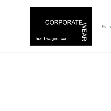
Direkt
zum
Inhalt
Hom
Zu
Produktinf
springen