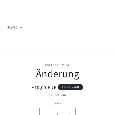
e
HLW10
CORPORATE WEAR
Änderung
ormationen
Normaler
€10,00 EUR
Ausverkauft
Preis
Inkl. Steuern.
Anzahl