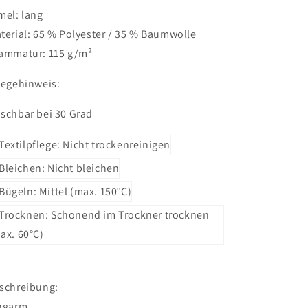
mel: lang
terial: 65 %
Polyester
/ 35 %
Baumwolle
ammatur: 115 g/m²
legehinweis:
schbar bei 30 Grad
schreibung:
ngarm