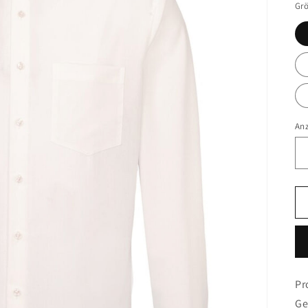
Gr
An
Pr
Ge