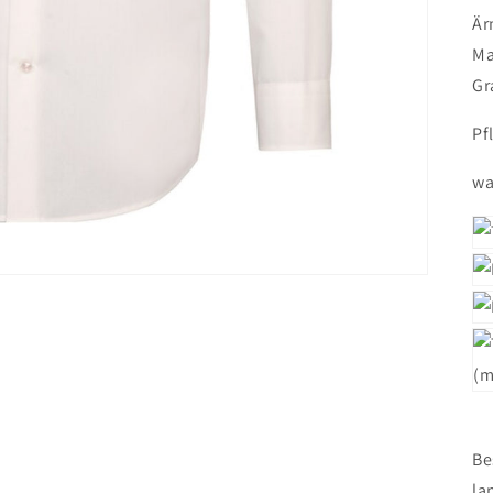
Är
Ma
Gr
Pf
wa
Be
la